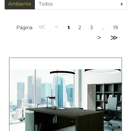
Ambiente
≪
<
Página
1
2
3
...
19
>
≫